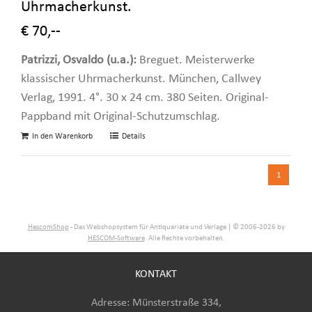
Uhrmacherkunst.
€ 70,--
Patrizzi, Osvaldo (u.a.):
Breguet. Meisterwerke
klassischer Uhrmacherkunst. München, Callwey
Verlag, 1991. 4°. 30 x 24 cm. 380 Seiten. Original-
Pappband mit Original-Schutzumschlag.
In den Warenkorb
Details
1
HescomShop
- Das Webshopsystem für Antiquariate und Verlage | © 2006-2026 by
HESCOM-Software
. Alle Rechte vorbehalten.
KONTAKT
Adresse: Münsterstraße 334,