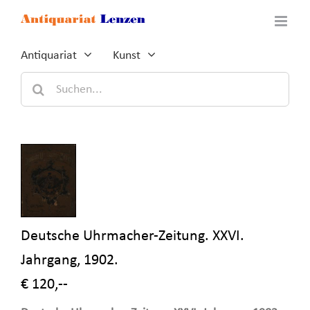
Zum
Inhalt
springen
Antiquariat
Kunst
Suche
nach:
Deutsche Uhrmacher-Zeitung. XXVI.
Jahrgang, 1902.
€ 120,--