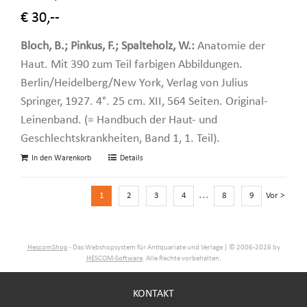
€ 30,--
Bloch, B.; Pinkus, F.; Spalteholz, W.:
Anatomie der
Haut. Mit 390 zum Teil farbigen Abbildungen.
Berlin/Heidelberg/New York, Verlag von Julius
Springer, 1927. 4°. 25 cm. XII, 564 Seiten. Original-
Leinenband. (= Handbuch der Haut- und
Geschlechtskrankheiten, Band 1, 1. Teil).
In den Warenkorb
Details
...
1
2
3
4
8
9
Vor >
HescomShop
- Das Webshopsystem für Antiquariate und Verlage | © 2006-2026 by
HESCOM-Software
. Alle Rechte vorbehalten.
KONTAKT