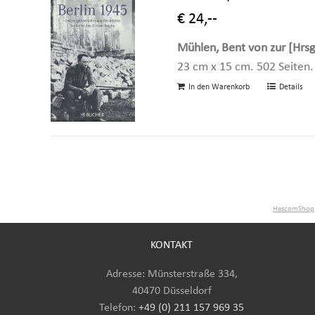
€ 24,--
Mühlen, Bent von zur [Hrsg
23 cm x 15 cm. 502 Seiten.
In den Warenkorb
Details
HescomShop
KONTAKT
Adresse: Münsterstraße 334,
40470 Düsseldorf
Telefon:
+49 (0) 211 157 969 35