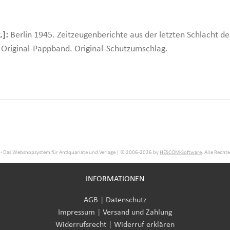
.]:
Berlin 1945. Zeitzeugenberichte aus der letzten Schlacht de
 Original-Pappband. Original-Schutzumschlag.
- Das Webshopsystem für Antiquariate und Verlage | © 2006-2026 by
HESCOM-Software
. Alle Recht
INFORMATIONEN
AGB
|
Datenschutz
Impressum
|
Versand und Zahlung
Widerrufsrecht
|
Widerruf erklären