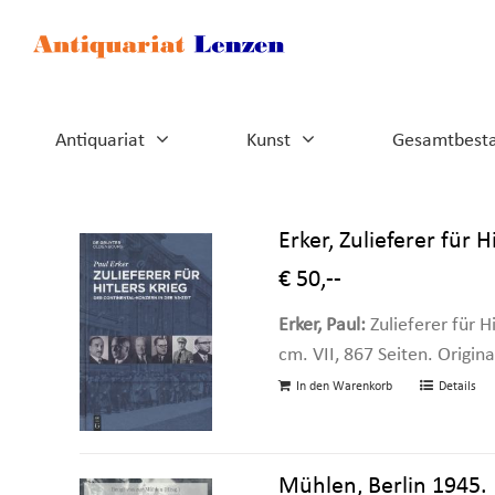
Zum
Inhalt
springen
Antiquariat
Kunst
Gesamtbest
Erker, Zulieferer für Hi
€ 50,--
Erker, Paul:
Zulieferer für H
cm. VII, 867 Seiten. Origin
In den Warenkorb
Details
Mühlen, Berlin 1945.