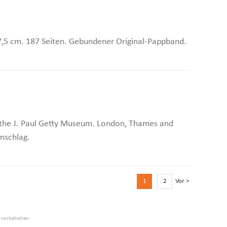
37,5 cm. 187 Seiten. Gebundener Original-Pappband.
 the J. Paul Getty Museum. London, Thames and
umschlag.
1
2
Vor >
e vorbehalten.