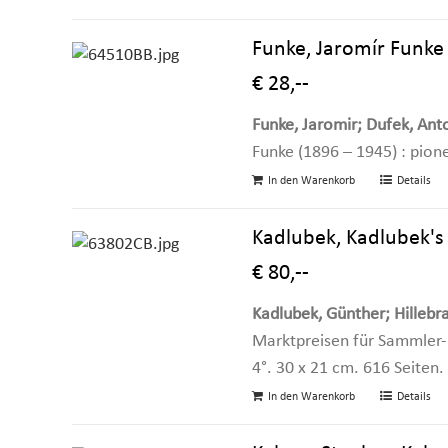
Funke, Jaromír Funke 
€ 28,--
Funke, Jaromir; Dufek, Anto
Funke (1896 – 1945) : pion
In den Warenkorb
Details
Kadlubek, Kadlubek's
€ 80,--
Kadlubek, Günther; Hillebr
Marktpreisen für Sammler-
4°. 30 x 21 cm. 616 Seiten.
In den Warenkorb
Details