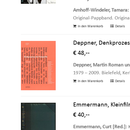
Amhoff-Windeler, Tamara:
Original-Pappband. Origin
In den Warenkorb
Details
Deppner, Denkprozess
€ 48,--
Deppner, Martin Roman und 
1979 – 2009. Bielefeld, Ker
In den Warenkorb
Details
Emmermann, Kleinfilm-
€ 40,--
Emmermann, Curt [Red.]:
K