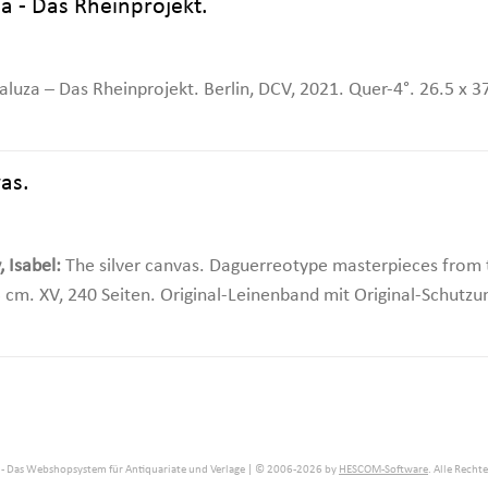
a - Das Rheinprojekt.
luza – Das Rheinprojekt. Berlin, DCV, 2021. Quer-4°. 26.5 x 
vas.
 Isabel:
The silver canvas. Daguerreotype masterpieces from
5 cm. XV, 240 Seiten. Original-Leinenband mit Original-Schutz
- Das Webshopsystem für Antiquariate und Verlage | © 2006-2026 by
HESCOM-Software
. Alle Recht