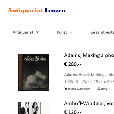
Zum
Inhalt
springen
Antiquariat
Kunst
Gesamtbest
Adams, Making a pho
€ 280,--
Adams, Ansel:
Making a pho
1935. 8°. 25,5 x 19 cm. 96 S
In den Warenkorb
Details
Amhoff-Windeler, Von 
€ 120,--