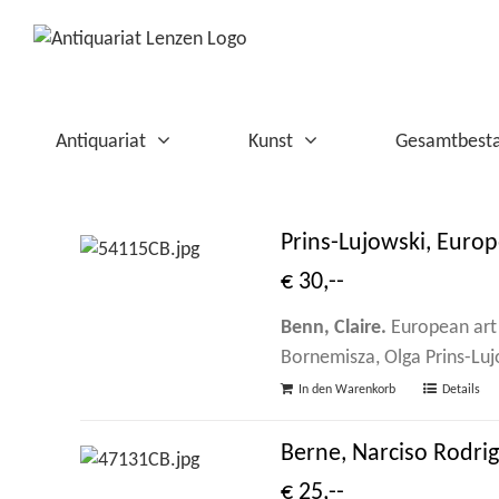
Zum
Inhalt
springen
Antiquariat
Kunst
Gesamtbest
Prins-Lujowski, Europe
€ 30,--
Benn, Claire.
European art q
Bornemisza, Olga Prins-Lujo
In den Warenkorb
Details
Berne, Narciso Rodri
€ 25,--