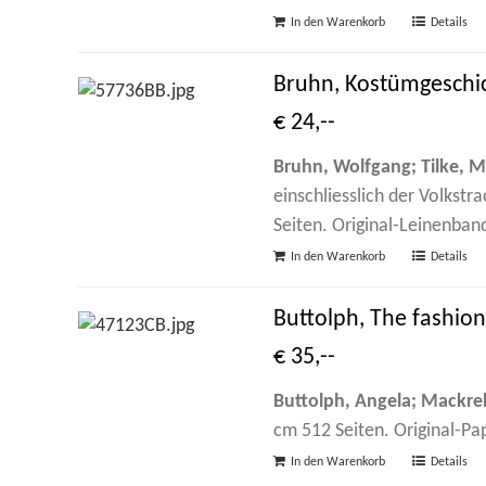
In den Warenkorb
Details
Bruhn, Kostümgeschic
€ 24,--
Bruhn, Wolfgang; Tilke, M
einschliesslich der Volkst
Seiten. Original-Leinenban
In den Warenkorb
Details
Buttolph, The fashio
€ 35,--
Buttolph, Angela; Mackrell
cm 512 Seiten. Original-Pa
In den Warenkorb
Details