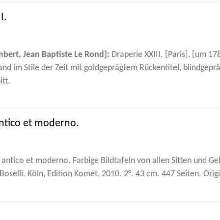
I.
mbert, Jean Baptiste Le Rond]:
Draperie XXIII. [Paris], [um 178
d im Stile der Zeit mit goldgeprägtem Rückentitel, blindgep
tt.
antico et moderno.
antico et moderno. Farbige Bildtafeln von allen Sitten und G
Boselli. Köln, Edition Komet, 2010. 2°. 43 cm. 447 Seiten. Or