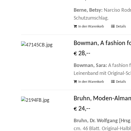
Berne, Betsy:
Narciso Rodri
Schutzumschlag.
In den Warenkorb
Details
Bowman, A fashion fo
€ 28,--
Bowman, Sara:
A fashion f
Leinenband mit Original-S
In den Warenkorb
Details
Bruhn, Moden-Alman
€ 24,--
Bruhn, Dr. Wolfgang [Hrsg.
cm. 46 Blatt. Original-Halb