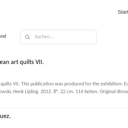
Star
Suche
and
nach:
an art quilts VII.
uilts VII. This publication was produced for the exhibition: E
wski, Henk Lijding. 2012. 8°. 22 cm. 114 Seiten. Original-Bros
guez.