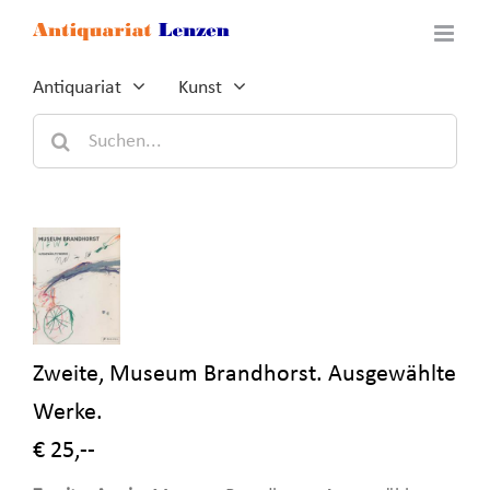
Zum
Inhalt
springen
Antiquariat
Kunst
Suche
nach:
Zweite, Museum Brandhorst. Ausgewählte
Werke.
€ 25,--