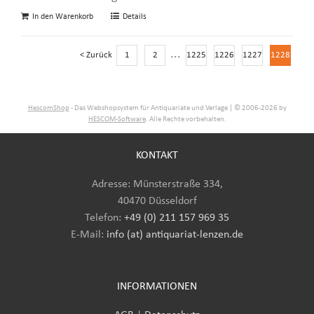
In den Warenkorb
Details
...
< Zurück
1
2
1225
1226
1227
1228
HescomShop
- Das Webshopsystem für Antiquariate und Verlage | © 2006-2026 by
HESCOM-Software
. Alle Rechte vorbehalten.
KONTAKT
Adresse: Münsterstraße 334,
40470 Düsseldorf
Telefon:
+49 (0) 211 157 969 35
E-Mail
:
info (at) antiquariat-lenzen.de
INFORMATIONEN