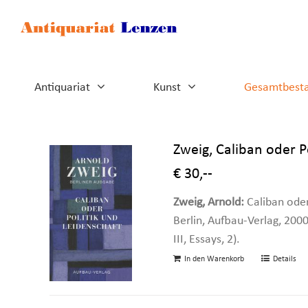
Zum
Inhalt
springen
Antiquariat
Kunst
Gesamtbest
Zweig, Caliban oder P
€ 30,--
Zweig, Arnold:
Caliban oder
Berlin, Aufbau-Verlag, 2000
III, Essays, 2).
In den Warenkorb
Details