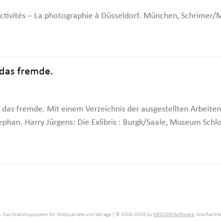
tivités – La photographie à Düsseldorf. München, Schrimer/Mos
 das fremde.
 das fremde. Mit einem Verzeichnis der ausgestellten Arbeite
phan. Harry Jürgens: Die Exlibris : Burgk/Saale, Museum Schloß
- Das Webshopsystem für Antiquariate und Verlage | © 2006-2026 by
HESCOM-Software
. Alle Recht