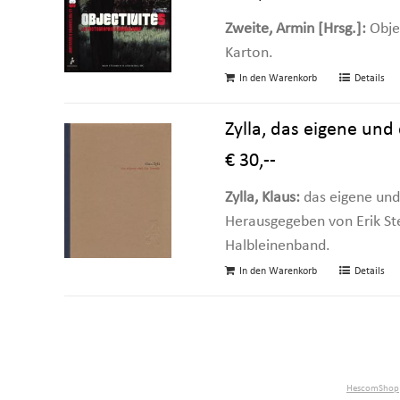
Zweite, Armin [Hrsg.]:
Objec
Karton.
In den Warenkorb
Details
Zylla, das eigene und
€ 30,--
Zylla, Klaus:
das eigene und
Herausgegeben von Erik Ste
Halbleinenband.
In den Warenkorb
Details
HescomShop