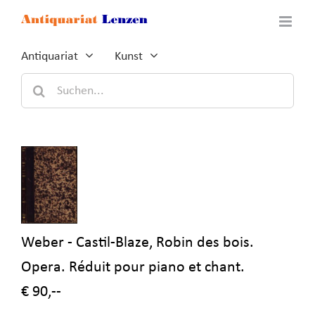
Zum
Inhalt
springen
Antiquariat
Kunst
Suche
nach:
Weber - Castil-Blaze, Robin des bois.
Opera. Réduit pour piano et chant.
€ 90,--