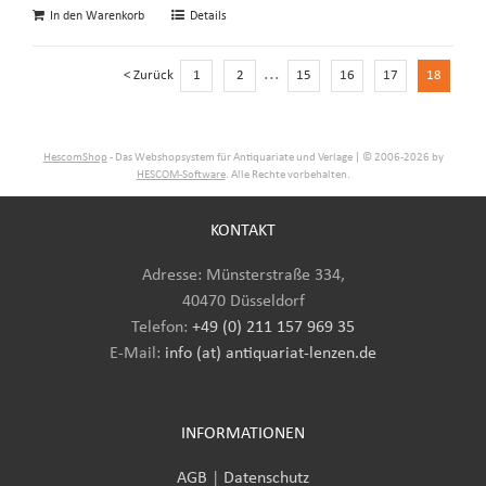
In den Warenkorb
Details
...
< Zurück
1
2
15
16
17
18
HescomShop
- Das Webshopsystem für Antiquariate und Verlage | © 2006-2026 by
HESCOM-Software
. Alle Rechte vorbehalten.
KONTAKT
Adresse: Münsterstraße 334,
40470 Düsseldorf
Telefon:
+49 (0) 211 157 969 35
E-Mail
:
info (at) antiquariat-lenzen.de
INFORMATIONEN
AGB
|
Datenschutz