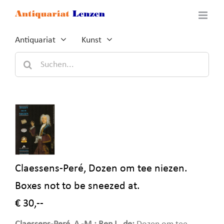
Zum
Inhalt
springen
Antiquariat
Kunst
Suche
nach:
Claessens-Peré, Dozen om tee niezen.
Boxes not to be sneezed at.
€ 30,--