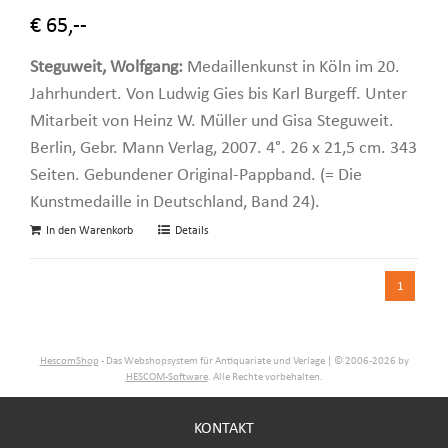
€ 65,--
Steguweit, Wolfgang:
Medaillenkunst in Köln im 20.
Jahrhundert. Von Ludwig Gies bis Karl Burgeff. Unter
Mitarbeit von Heinz W. Müller und Gisa Steguweit.
Berlin, Gebr. Mann Verlag, 2007. 4°. 26 x 21,5 cm. 343
Seiten. Gebundener Original-Pappband. (= Die
Kunstmedaille in Deutschland, Band 24).
In den Warenkorb
Details
1
HescomShop
- Das Webshopsystem für Antiquariate und Verlage | © 2006-2026 by
HESCOM-Software
. Alle Rechte vorbehalten.
KONTAKT