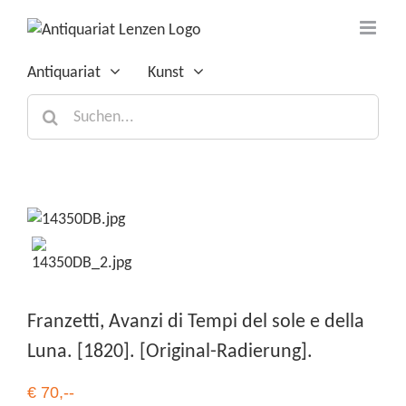
Zum
Inhalt
springen
Antiquariat
Kunst
Suche
nach:
Franzetti, Avanzi di Tempi del sole e della
Luna. [1820]. [Original-Radierung].
€ 70,--