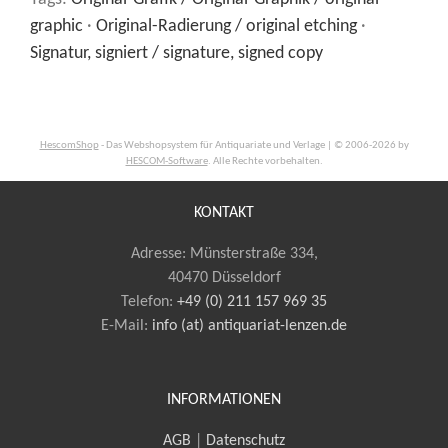
graphic
·
Original-Radierung / original etching
·
Signatur, signiert / signature, signed copy
HescomShop
- Das Webshopsystem für Antiquariate und Verlage | © 2006-2026 by
HESCOM-Software
. Alle Rechte vorbehalten.
KONTAKT
Adresse: Münsterstraße 334,
40470 Düsseldorf
Telefon:
+49 (0) 211 157 969 35
E-Mail
:
info (at) antiquariat-lenzen.de
INFORMATIONEN
AGB
|
Datenschutz