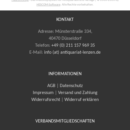
HescomShop
- Das Webshopsystem für Antiquariate und Verlage | © 2006-2026 by
HESCOM-Software
. Alle Rechte vorbehalten.
KONTAKT
Adresse: Münsterstraße 334,
40470 Düsseldorf
Telefon:
+49 (0) 211 157 969 35
E-Mail
:
info (at) antiquariat-lenzen.de
INFORMATIONEN
AGB
|
Datenschutz
Impressum
|
Versand und Zahlung
Widerrufsrecht
|
Widerruf erklären
VERBANDSMITGLIEDSCHAFTEN