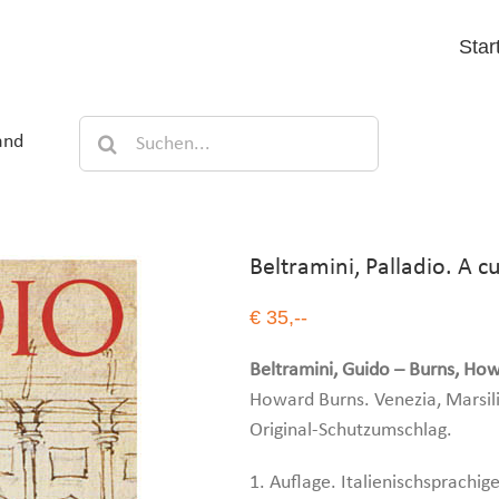
Star
Suche
and
nach:
Beltramini, Palladio. A 
€ 35,--
Beltramini, Guido – Burns, How
Howard Burns. Venezia, Marsili
Original-Schutzumschlag.
1. Auflage. Italienischsprachig