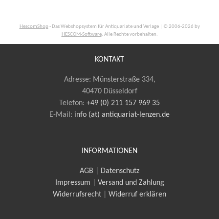
HescomShop
- Das Webshopsystem für Antiquariate und Verlage | © 2006-2026 by
HESCOM-Software
. Alle Rechte vorbehalten.
KONTAKT
Adresse: Münsterstraße 334,
40470 Düsseldorf
Telefon:
+49 (0) 211 157 969 35
E-Mail
:
info (at) antiquariat-lenzen.de
INFORMATIONEN
AGB
|
Datenschutz
Impressum
|
Versand und Zahlung
Widerrufsrecht
|
Widerruf erklären