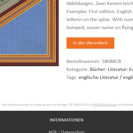
Abbildungen. Zwei Kanten leich
Exemplar. First edition. English
letterin on the spine. With num
bumped, owner name on flying 
Bestellnummer:
58088CB
Kategorie:
Bücher: Literatur: 
Tags:
englische Literatur / engli
- Das Webshopsystem für Antiquariate und Verlage | © 2006-2026 by
HESCOM-Software
. Alle Recht
INFORMATIONEN
AGB
|
Datenschutz