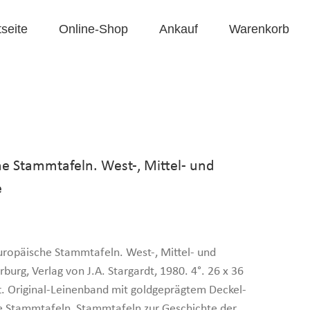
tseite
Online-Shop
Ankauf
Warenkorb
e Stammtafeln. West-, Mittel- und
e
ropäische Stammtafeln. West-, Mittel- und
urg, Verlag von J.A. Stargardt, 1980. 4°. 26 x 36
att. Original-Leinenband mit goldgeprägtem Deckel-
he Stammtafeln, Stammtafeln zur Geschichte der