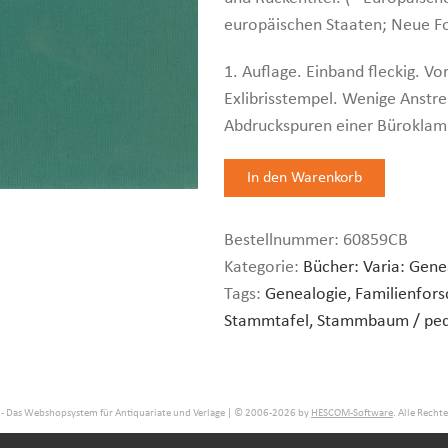
europäischen Staaten; Neue Fo
1. Auflage. Einband fleckig. Vor
Exlibrisstempel. Wenige Anstrei
Abdruckspuren einer Büroklamm
Bestellnummer:
60859CB
Kategorie:
Bücher: Varia: Gene
Tags:
Genealogie, Familienfors
Stammtafel, Stammbaum / ped
- Das Webshopsystem für Antiquariate und Verlage | © 2006-2026 by
HESCOM-Software
. Alle Recht