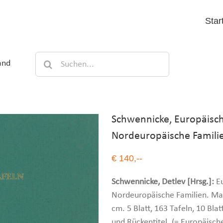
Star
Suche
and
nach:
Schwennicke, Europäisch
Nordeuropäische Famili
€ 140,--
Schwennicke, Detlev [Hrsg.]:
Eu
Nordeuropäische Familien. Marb
cm. 5 Blatt, 163 Tafeln, 10 Bl
und Rückentitel. (= Europäisc