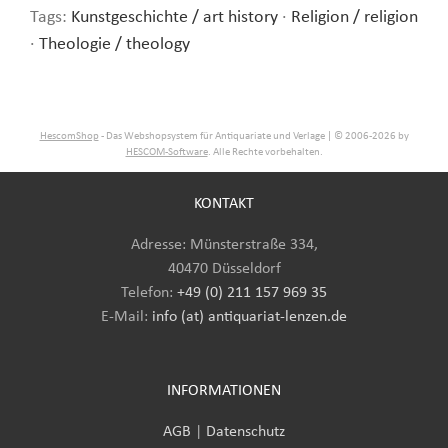
Tags:
Kunstgeschichte / art history
·
Religion / religion
·
Theologie / theology
HescomShop
- Das Webshopsystem für Antiquariate und Verlage | © 2006-2026 by
HESCOM-Software
. Alle Rechte vorbehalten.
KONTAKT
Adresse: Münsterstraße 334,
40470 Düsseldorf
Telefon:
+49 (0) 211 157 969 35
E-Mail
:
info (at) antiquariat-lenzen.de
INFORMATIONEN
AGB
|
Datenschutz