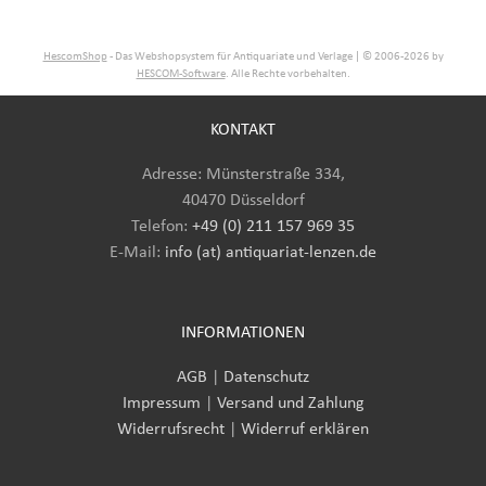
HescomShop
- Das Webshopsystem für Antiquariate und Verlage | © 2006-2026 by
HESCOM-Software
. Alle Rechte vorbehalten.
KONTAKT
Adresse: Münsterstraße 334,
40470 Düsseldorf
Telefon:
+49 (0) 211 157 969 35
E-Mail
:
info (at) antiquariat-lenzen.de
INFORMATIONEN
AGB
|
Datenschutz
Impressum
|
Versand und Zahlung
Widerrufsrecht
|
Widerruf erklären