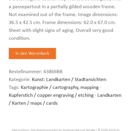
a passepartout in a partially gilded wooden frame.
Not examined out of the frame. Image dimensions:
36.5 x 42.5 cm. Frame dimensions: 62.0 x 67.0 cm.
Sheet with slight signs of aging. Overall very good
condition.
Bestellnummer:
63866BB
Kategorie:
Kunst: Landkarten / Stadtansichten
Tags:
Kartographie / cartography, mapping
·
Kupferstich / copper engraving / etching
·
Landkarten
/ Karten / maps / cards
HescomShop
- Das Webshopsystem für Antiquariate und Verlage | © 2006-2026 by