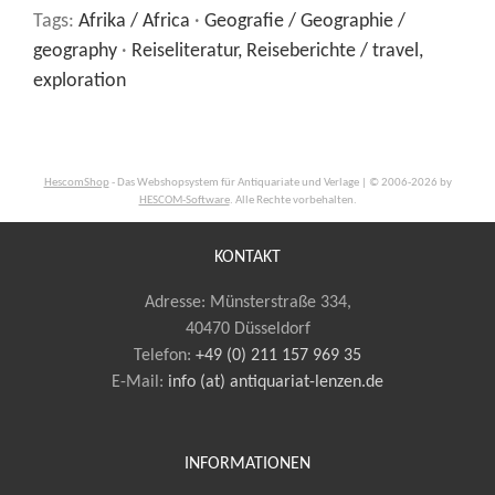
Tags:
Afrika / Africa
·
Geografie / Geographie /
geography
·
Reiseliteratur, Reiseberichte / travel,
exploration
HescomShop
- Das Webshopsystem für Antiquariate und Verlage | © 2006-2026 by
HESCOM-Software
. Alle Rechte vorbehalten.
KONTAKT
Adresse: Münsterstraße 334,
40470 Düsseldorf
Telefon:
+49 (0) 211 157 969 35
E-Mail
:
info (at) antiquariat-lenzen.de
INFORMATIONEN