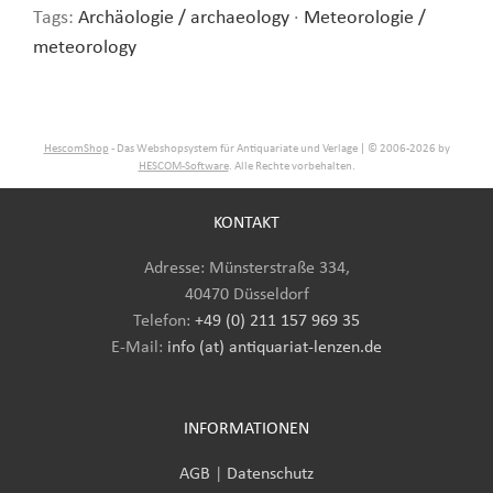
Tags:
Archäologie / archaeology
·
Meteorologie /
meteorology
HescomShop
- Das Webshopsystem für Antiquariate und Verlage | © 2006-2026 by
HESCOM-Software
. Alle Rechte vorbehalten.
KONTAKT
Adresse: Münsterstraße 334,
40470 Düsseldorf
Telefon:
+49 (0) 211 157 969 35
E-Mail
:
info (at) antiquariat-lenzen.de
INFORMATIONEN
AGB
|
Datenschutz