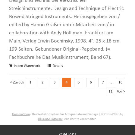
Design und Technik der elektrischen
Streichinstrumente. Design and Technique of Electric
Bowed Stringed Instruments. Herausgegeben von /
edited by Hanno Gräßer unter Mitarbeit von / in
collaboration with Andy Holliman. Frankfurt am
Main, Verlag Erwin Bochinsky, 1998. 4°. 25 x 18 cm.
199 Seiten. Gebundener Original-Pappband. (=
Fachbuchreihe Das Musikinstrument, Band 67).
In den Warenkorb
Details
...
< Zurück
1
2
3
4
5
6
7
10
11
Vor >
HescomShop
- Das Webshopsystem für Antiquariate und Verlage | © 2006-2026 by
HESCOM-Software
. Alle Rechte vorbehalten.
KONTAKT